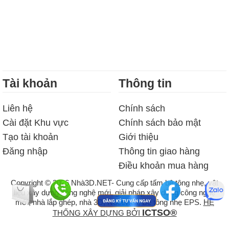
Tài khoản
Thông tin
Liên hệ
Chính sách
Cài đặt Khu vực
Chính sách bảo mật
Tạo tài khoản
Giới thiệu
Đăng nhập
Thông tin giao hàng
Điều khoản mua hàng
Copyright © 2026 Nhà3D.NET- Cung cấp tấm bê tông nhẹ, vật
liệu xây dựng công nghệ mới, giải pháp xây dựng công nghệ
mới, nhà lắp ghép, nhà 3D, Nucewall, Bê tông nhẹ EPS.
HỆ
ICTSO®
THỐNG XÂY DỰNG BỞI